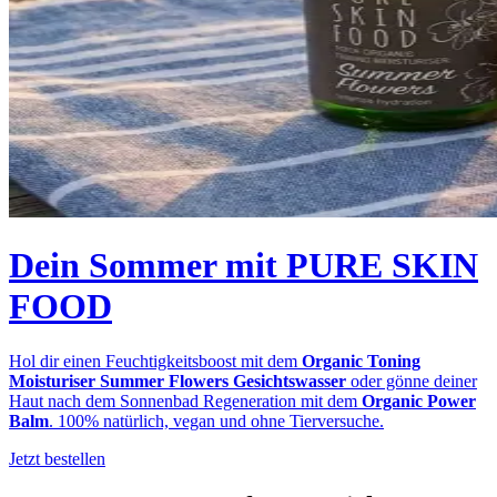
Dein Sommer mit PURE SKIN
FOOD
Hol dir einen Feuchtigkeitsboost mit dem
Organic Toning
Moisturiser Summer Flowers Gesichtswasser
oder gönne deiner
Haut nach dem Sonnenbad Regeneration mit dem
Organic Power
Balm
. 100% natürlich, vegan und ohne Tierversuche.
Jetzt bestellen