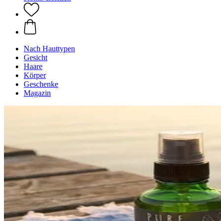
Nach Hauttypen
Gesicht
Haare
Körper
Geschenke
Magazin