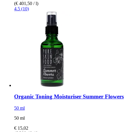
(€ 401,50 / l)
4.5 (10)
Organic Toning Moisturiser Summer Flowers
50 ml
50 ml
€ 15,02