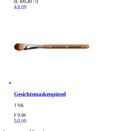
(€ 300,40 / l)
4.6 (9)
Gesichtsmaskenpinsel
1 Stk
€ 9,98
5.0 (4)