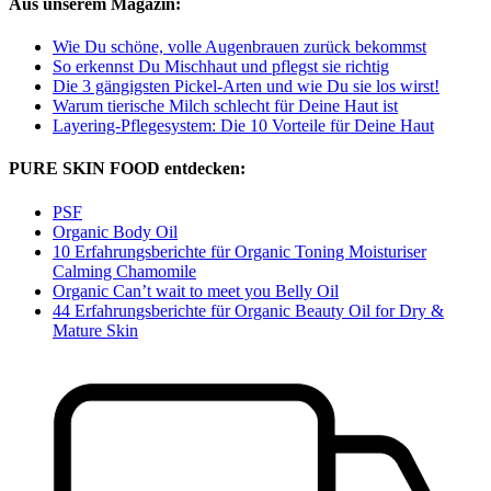
Aus unserem Magazin:
Wie Du schöne, volle Augenbrauen zurück bekommst
So erkennst Du Mischhaut und pflegst sie richtig
Die 3 gängigsten Pickel-Arten und wie Du sie los wirst!
Warum tierische Milch schlecht für Deine Haut ist
Layering-Pflegesystem: Die 10 Vorteile für Deine Haut
PURE SKIN FOOD entdecken:
PSF
Organic Body Oil
10 Erfahrungsberichte für Organic Toning Moisturiser
Calming Chamomile
Organic Can’t wait to meet you Belly Oil
44 Erfahrungsberichte für Organic Beauty Oil for Dry &
Mature Skin