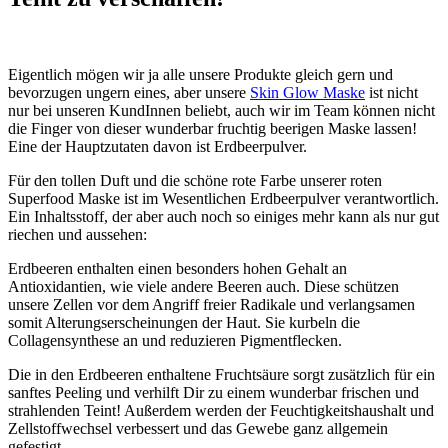
Eigentlich mögen wir ja alle unsere Produkte gleich gern und
bevorzugen ungern eines, aber unsere
Skin Glow Maske
ist nicht
nur bei unseren KundInnen beliebt, auch wir im Team können nicht
die Finger von dieser wunderbar fruchtig beerigen Maske lassen!
Eine der Hauptzutaten davon ist Erdbeerpulver.
Für den tollen Duft und die schöne rote Farbe unserer roten
Superfood Maske ist im Wesentlichen Erdbeerpulver verantwortlich.
Ein Inhaltsstoff, der aber auch noch so einiges mehr kann als nur gut
riechen und aussehen:
Erdbeeren enthalten einen besonders hohen Gehalt an
Antioxidantien, wie viele andere Beeren auch. Diese schützen
unsere Zellen vor dem Angriff freier Radikale und verlangsamen
somit Alterungserscheinungen der Haut. Sie kurbeln die
Collagensynthese an und reduzieren Pigmentflecken.
Die in den Erdbeeren enthaltene Fruchtsäure sorgt zusätzlich für ein
sanftes Peeling und verhilft Dir zu einem wunderbar frischen und
strahlenden Teint! Außerdem werden der Feuchtigkeitshaushalt und
Zellstoffwechsel verbessert und das Gewebe ganz allgemein
gefestigt.