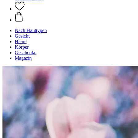
Nach Hauttypen
Gesicht
Haare
Körper
Geschenke
Magazin