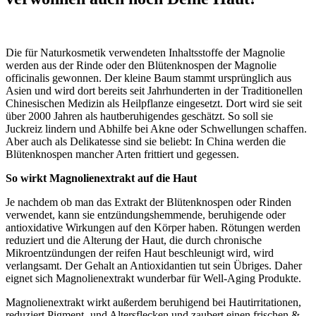
Die für Naturkosmetik verwendeten Inhaltsstoffe der Magnolie
werden aus der Rinde oder den Blütenknospen der Magnolie
officinalis gewonnen. Der kleine Baum stammt ursprünglich aus
Asien und wird dort bereits seit Jahrhunderten in der Traditionellen
Chinesischen Medizin als Heilpflanze eingesetzt. Dort wird sie seit
über 2000 Jahren als hautberuhigendes geschätzt. So soll sie
Juckreiz lindern und Abhilfe bei Akne oder Schwellungen schaffen.
Aber auch als Delikatesse sind sie beliebt: In China werden die
Blütenknospen mancher Arten frittiert und gegessen.
So wirkt Magnolienextrakt auf die Haut
Je nachdem ob man das Extrakt der Blütenknospen oder Rinden
verwendet, kann sie entzündungshemmende, beruhigende oder
antioxidative Wirkungen auf den Körper haben. Rötungen werden
reduziert und die Alterung der Haut, die durch chronische
Mikroentzündungen der reifen Haut beschleunigt wird, wird
verlangsamt. Der Gehalt an Antioxidantien tut sein Übriges. Daher
eignet sich Magnolienextrakt wunderbar für Well-Aging Produkte.
Magnolienextrakt wirkt außerdem beruhigend bei Hautirritationen,
reduziert Pigment- und Altersflecken und zaubert einen frischen &