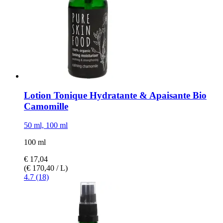
Lotion Tonique Hydratante & Apaisante Bio
Camomille
50 ml, 100 ml
100 ml
€ 17,04
(€ 170,40 / L)
4.7 (18)