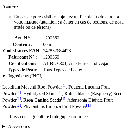
Astuce :
En cas de pores visibles, ajoutez un filet de jus de citron à
votre masque (attention : à éviter en cas de boutons, de peau
irritée ou de lésions)
Art. N°:
1200360
Contenu :
60 ml
Code-barres EAN :
742832684453
Fabricant N° :
1200360
Certifications:
AT-BIO-301, cruelty free and vegan
Types de Peau:
Tous Types de Peaux
Ingrédients (INCI)
[1]
Lepidium Meyenii Root Powder
, Pouteria Lucuma Fruit
[1]
[1]
Powder
, Hydrolyzed Starch
, Rubus Idaeus (Raspberry) Seed
[1]
[1]
Powder
,
Rosa Canina Seeds
, Adansonia Digitata Fruit
[1]
[1]
Powder
, Phyllanthus Emblica Fruit Powder
issu de l'agriculture biologique contrôlée
Accessoires