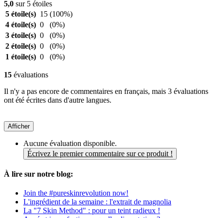
5,0
sur 5 étoiles
5 étoile(s)
15
(100%)
4 étoile(s)
0
(0%)
3 étoile(s)
0
(0%)
2 étoile(s)
0
(0%)
1 étoile(s)
0
(0%)
15
évaluations
Il n'y a pas encore de commentaires en français, mais 3 évaluations
ont été écrites dans d'autre langues.
Afficher
Aucune évaluation disponible.
Écrivez le premier commentaire sur ce produit !
À lire sur notre blog:
Join the #pureskinrevolution now!
L'ingrédient de la semaine : l'extrait de magnolia
La "7 Skin Method" : pour un teint radieux !