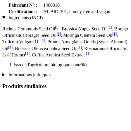
Fabricant N° :
1400310
Certifications:
AT-BIO-301, cruelty free and vegan
Ingrédients (INCI)
[1]
[1]
Ricinus Communis Seed Oil
, Brassica Napus Seed Oil
, Borago
[1]
[1]
Officinalis (Borage) Seed Oil
, Moringa Oleifera Seed Oil
,
[1]
Triticum Vulgare Oil
, Prunus Amygdalus Dulcis (Sweet Almond)
[1]
[1]
Oil
, Brassica Olerecea Italica Seed Oil
, Rosmarinus Officinalis
[1]
[1]
Leaf Extract
, Coffea Arabica Seed Extract
issu de l'agriculture biologique contrôlée
Informations juridiques
Produits similaires