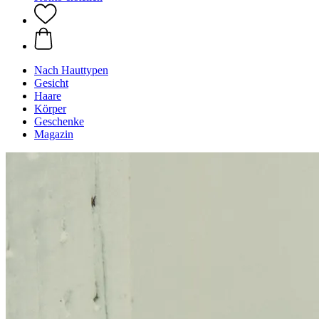
Nach Hauttypen
Gesicht
Haare
Körper
Geschenke
Magazin