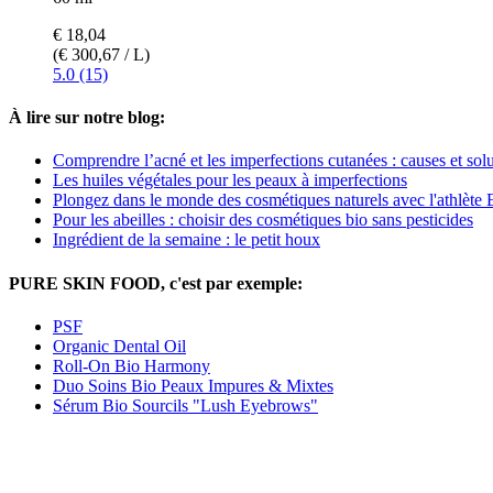
€ 18,04
(€ 300,67 / L)
5.0 (15)
À lire sur notre blog:
Comprendre l’acné et les imperfections cutanées : causes et sol
Les huiles végétales pour les peaux à imperfections
Plongez dans le monde des cosmétiques naturels avec l'athlète
Pour les abeilles : choisir des cosmétiques bio sans pesticides
Ingrédient de la semaine : le petit houx
PURE SKIN FOOD, c'est par exemple:
PSF
Organic Dental Oil
Roll-On Bio Harmony
Duo Soins Bio Peaux Impures & Mixtes
Sérum Bio Sourcils "Lush Eyebrows"