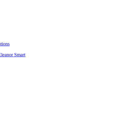
utions
 Eleanor Smart