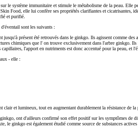
 sur le système immunitaire et stimule le métabolisme de la peau. Elle pe
n Food, elle lui confère ses propriétés clarifiantes et cicatrisantes, i
ié et purifié.
'éventail sont les suivants :
t jusqu'à présent été retrouvés dans le ginkgo. Ils agissent comme des a
tures chimiques que l' on trouve exclusivement dans l'arbre ginkgo. Ils 
 capillaires, l'apport en nutriments est donc accentué pour la peau, et l
ux - elle :
eint clair et lumineux, tout en augmentant durablement la résistance de l
 ginkgo, ont d'ailleurs confirmé son effet positif sur les symptômes de d
xte, le ginkgo est également étudié comme source de substances actives 