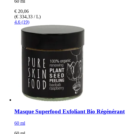
60 ml
€ 20,06
(€ 334,33 / L)
4.6 (19)
Masque Superfood Exfoliant Bio Régénérant
60 ml
60 ml