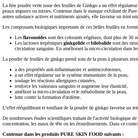
La fine poudre verte issue des feuilles de Ginkgo a un effet régulateur
peaux impures ou mixtes. Contenue dans le masque exfoliant de Pure Ski
autres substance actives et nutriments ajoutés, elle favorise un teint unif
Les composants biologiques importants de ces belles feuilles en forme d
Les
flavonoïdes
sont des colorants végétaux, dont plus de 30 on
Les lactones terpéniques
ginkgolide
et
bilobalide
sont des struc
circulation sanguine. En améliorant la micro-circulation dans les
La poudre de feuilles de ginkgo prend soin de la peau à plusieurs nivea
a des propriétés anti-inflammatoire et antimicrobiennes,
a un effet régulateur sur le système immunitaire de la peau,
soulage les réactions allergiques cutanées,
renforce les vaisseaux sanguins et augmente leur élasticité,
améliore la micro-circulation et le métabolisme de la peau,
lutte contre la formation d'œdème.
L'effet rééquilibrant et tonifiant de la poudre de ginkgo favorise un t
De nombreuses études scientifiques traitant de l'activité biologique de
concentration, les maux de tête ou les étourdissements. Dans ce conte
Contenue dans les produits PURE SKIN FOOD suivants :