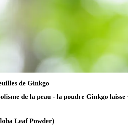
euilles de Ginkgo
lisme de la peau - la poudre Ginkgo laisse vo
iloba Leaf Powder)