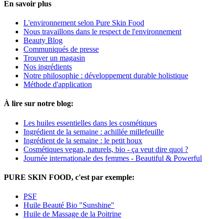
En savoir plus
L'environnement selon Pure Skin Food
Nous travaillons dans le respect de l'environnement
Beauty Blog
Communiqués de presse
Trouver un magasin
Nos ingrédients
Notre philosophie : développement durable holistique
Méthode d'application
À lire sur notre blog:
Les huiles essentielles dans les cosmétiques
Ingrédient de la semaine : achillée millefeuille
Ingrédient de la semaine : le petit houx
Cosmétiques vegan, naturels, bio - ça veut dire quoi ?
Journée internationale des femmes - Beautiful & Powerful
PURE SKIN FOOD, c'est par exemple:
PSF
Huile Beauté Bio "Sunshine"
Huile de Massage de la Poitrine