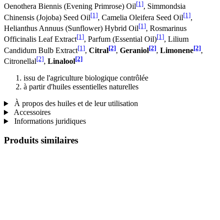
[1]
Oenothera Biennis (Evening Primrose) Oil
, Simmondsia
[1]
[1]
Chinensis (Jojoba) Seed Oil
, Camelia Oleifera Seed Oil
,
[1]
Helianthus Annuus (Sunflower) Hybrid Oil
, Rosmarinus
[1]
[1]
Officinalis Leaf Extract
, Parfum (Essential Oil)
, Lilium
[1]
[2]
[2]
[2]
Candidum Bulb Extract
,
Citral
,
Geraniol
,
Limonene
,
[2]
[2]
Citronellal
,
Linalool
issu de l'agriculture biologique contrôlée
à partir d'huiles essentielles naturelles
À propos des huiles et de leur utilisation
Accessoires
Informations juridiques
Produits similaires