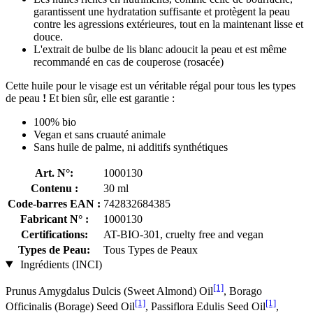
garantissent une hydratation suffisante et protègent la peau
contre les agressions extérieures, tout en la maintenant lisse et
douce.
L'extrait de bulbe de lis blanc adoucit la peau et est même
recommandé en cas de couperose (rosacée)
Cette huile pour le visage est un véritable régal pour tous les types
de peau
!
Et bien sûr, elle est garantie :
100% bio
Vegan et sans cruauté animale
Sans huile de palme, ni additifs synthétiques
Art. N°:
1000130
Contenu :
30 ml
Code-barres EAN :
742832684385
Fabricant N° :
1000130
Certifications:
AT-BIO-301, cruelty free and vegan
Types de Peau:
Tous Types de Peaux
Ingrédients (INCI)
[1]
Prunus Amygdalus Dulcis (Sweet Almond) Oil
, Borago
[1]
[1]
Officinalis (Borage) Seed Oil
, Passiflora Edulis Seed Oil
,