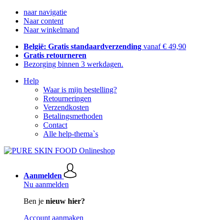
naar navigatie
Naar content
Naar winkelmand
België: Gratis standaardverzending
vanaf € 49,90
Gratis retourneren
Bezorging binnen 3 werkdagen.
Help
Waar is mijn bestelling?
Retourneringen
Verzendkosten
Betalingsmethoden
Contact
Alle help-thema`s
Aanmelden
Nu aanmelden
Ben je
nieuw hier?
Account aanmaken