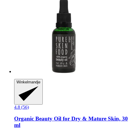
Winkelmandje
4.8 (56)
Organic Beauty Oil for Dry & Mature Skin, 30
ml