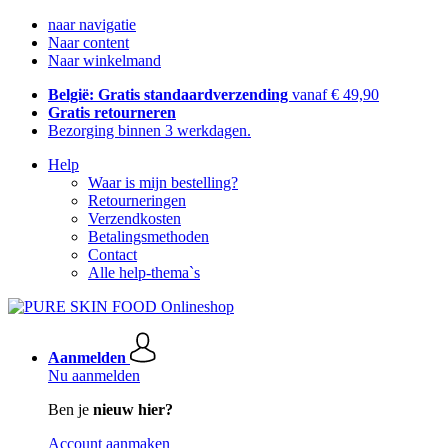
naar navigatie
Naar content
Naar winkelmand
België: Gratis standaardverzending
vanaf € 49,90
Gratis retourneren
Bezorging binnen 3 werkdagen.
Help
Waar is mijn bestelling?
Retourneringen
Verzendkosten
Betalingsmethoden
Contact
Alle help-thema`s
Aanmelden
Nu aanmelden
Ben je
nieuw hier?
Account aanmaken