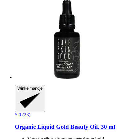
Winkelmandje
5.0 (23)
Organic Liquid Gold Beauty Oil, 30 ml
Voor de rijpe, droge en zeer droge huid