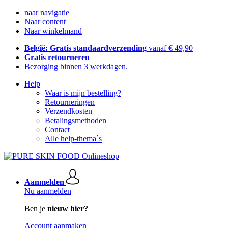
naar navigatie
Naar content
Naar winkelmand
België: Gratis standaardverzending
vanaf € 49,90
Gratis retourneren
Bezorging binnen 3 werkdagen.
Help
Waar is mijn bestelling?
Retourneringen
Verzendkosten
Betalingsmethoden
Contact
Alle help-thema`s
Aanmelden
Nu aanmelden
Ben je
nieuw hier?
Account aanmaken