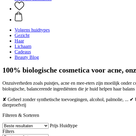
Volgens huidtypes
Gezicht
Haar
Lichaam
Cadeaus
Beauty Blog
100% biologische cosmetica voor acne, on
Onzuiverheden zoals puistjes, acne en mee-eters zijn moeilijk onder c
biologische, balancerende ingrediënten die je huid helpen haar balans t
✘ Geheel zonder synthetische toevoegingen, alcohol, palmolie, ... ✔
dierproefvrij
Filteren & Sorteren
Prijs
Huidtype
Filters