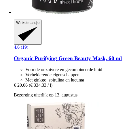
Winkelmandje
4.6 (19)
Organic Purifying Green Beauty Mask, 60 ml
Voor de onzuivere en gecombineerde huid
Verhelderende eigenschappen
Met ginkgo, spirulina en lucuma
€ 20,06
(€ 334,33 / l)
Bezorging uiterlijk op 13. augustus