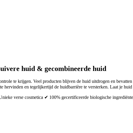
zuivere huid & gecombineerde huid
ontrole te krijgen. Veel producten blijven de huid uitdrogen en bevatt
e hervinden en tegelijkertijd de huidbarrière te versterken. Laat je hui
 Unieke verse cosmetica ✔ 100% gecertificeerde biologische ingrediën