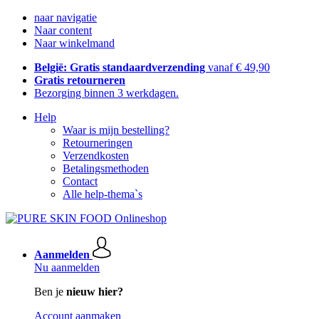
naar navigatie
Naar content
Naar winkelmand
België: Gratis standaardverzending
vanaf € 49,90
Gratis retourneren
Bezorging binnen 3 werkdagen.
Help
Waar is mijn bestelling?
Retourneringen
Verzendkosten
Betalingsmethoden
Contact
Alle help-thema`s
Aanmelden
Nu aanmelden
Ben je
nieuw hier?
Account aanmaken